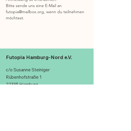
Bitte sende uns eine E-Mail an 
futopia@mailbox.org, wenn du teilnehmen 
möchtest. 
Futopia Hamburg-Nord e.V.
c/o Susanne Steiniger
Rübenhofstraße 1
22335 Hamburg
Deutschland
hallo@futopia-nord.de