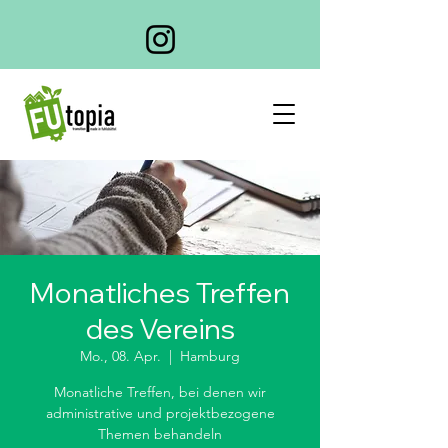
Monatliches Treffen
des Vereins
Mo., 08. Apr.
  |  
Hamburg
Monatliche Treffen, bei denen wir
administrative und projektbezogene
Themen behandeln