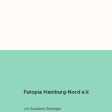
Futopia Hamburg-Nord e.V.
c/o Susanne Steiniger