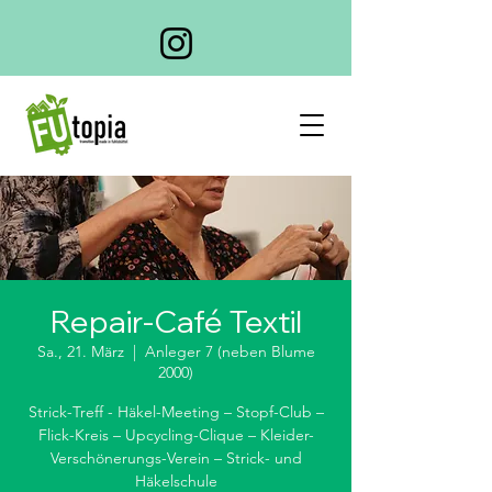
Repair-Café Textil
Sa., 21. März
  |  
Anleger 7 (neben Blume
2000)
Strick-Treff - Häkel-Meeting – Stopf-Club –
Flick-Kreis – Upcycling-Clique – Kleider-
Verschönerungs-Verein – Strick- und
Häkelschule